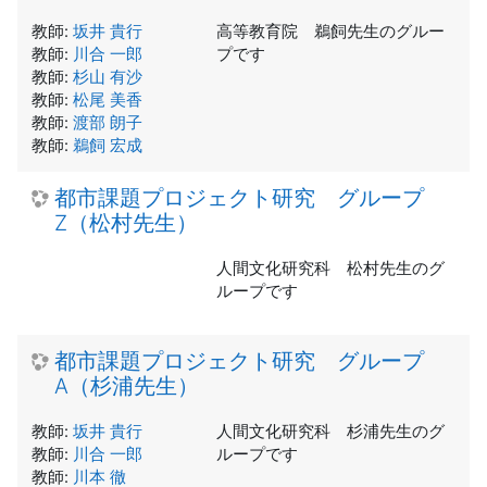
教師:
坂井 貴行
高等教育院 鵜飼先生のグルー
教師:
川合 一郎
プです
教師:
杉山 有沙
教師:
松尾 美香
教師:
渡部 朗子
教師:
鵜飼 宏成
都市課題プロジェクト研究 グループ
Z（松村先生）
人間文化研究科 松村先生のグ
ループです
都市課題プロジェクト研究 グループ
A（杉浦先生）
教師:
坂井 貴行
人間文化研究科 杉浦先生のグ
教師:
川合 一郎
ループです
教師:
川本 徹