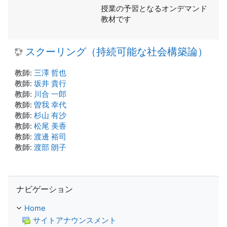
授業の予習となるオンデマンド
教材です
スクーリング（持続可能な社会構築論）
教師:
三澤 哲也
教師:
坂井 貴行
教師:
川合 一郎
教師:
曽我 幸代
教師:
杉山 有沙
教師:
松尾 美香
教師:
渡邊 裕司
教師:
渡部 朗子
ナビゲーション をスキップする
ナビゲーション
Home
サイトアナウンスメント