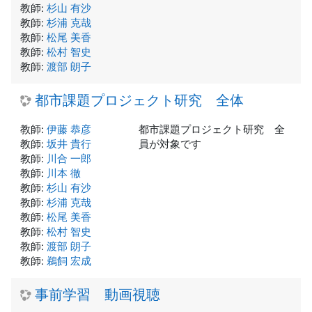
教師:
杉山 有沙
教師:
杉浦 克哉
教師:
松尾 美香
教師:
松村 智史
教師:
渡部 朗子
都市課題プロジェクト研究 全体
教師:
伊藤 恭彦
都市課題プロジェクト研究 全
教師:
坂井 貴行
員が対象です
教師:
川合 一郎
教師:
川本 徹
教師:
杉山 有沙
教師:
杉浦 克哉
教師:
松尾 美香
教師:
松村 智史
教師:
渡部 朗子
教師:
鵜飼 宏成
事前学習 動画視聴